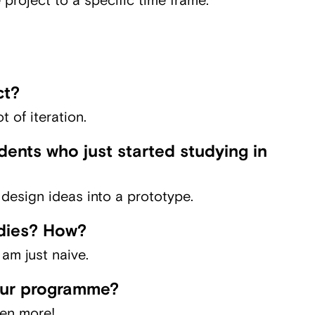
roject to a specific time frame.
ct?
 of iteration.
ents who just started studying in
 design ideas into a prototype.
dies? How?
 am just naive.
our programme?
ven more!