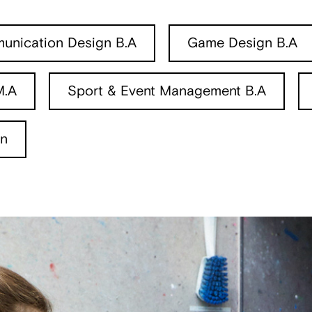
nication Design B.A
Game Design B.A
M.A
Sport & Event Management B.A
gn