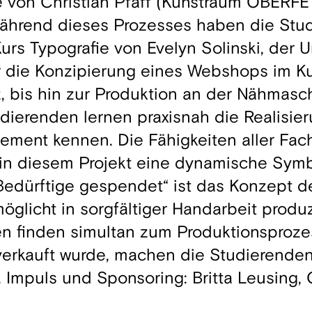
von Christian Pfaff (Kunstraum OBERFE
Während dieses Prozesses haben die Stu
urs Typografie von Evelyn Solinski, der
r die Konzipierung eines Webshops im 
rtz, bis hin zur Produktion an der Nähma
tudierenden lernen praxisnah die Realisie
ment kennen. Die Fähigkeiten aller Fac
in diesem Projekt eine dynamische Symb
Bedürftige gespendet“ ist das Konzept der
icht in sorgfältiger Handarbeit produz
n finden simultan zum Produktionsprozes
erkauft wurde, machen die Studierenden
 Impuls und Sponsoring: Britta Leusing, 