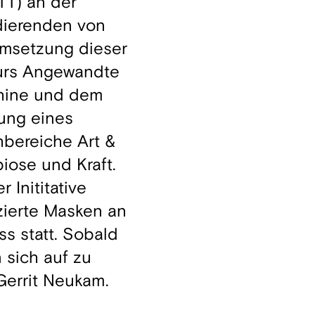
TT) an der
dierenden von
 Umsetzung dieser
Kurs Angewandte
schine und dem
rung eines
hbereiche Art &
iose und Kraft.
 Inititative
ierte Masken an
s statt. Sobald
 sich auf zu
Gerrit Neukam.