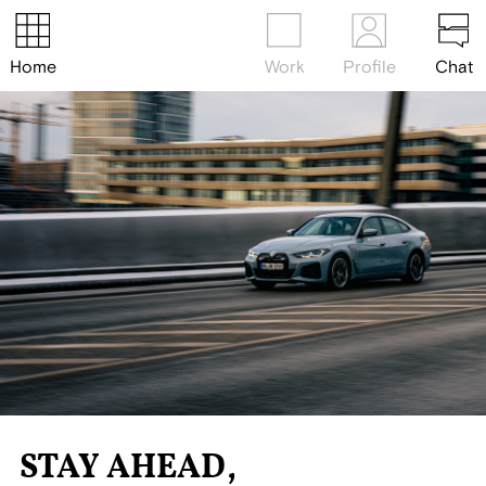
Home
Work
Profile
Chat
STAY AHEAD,