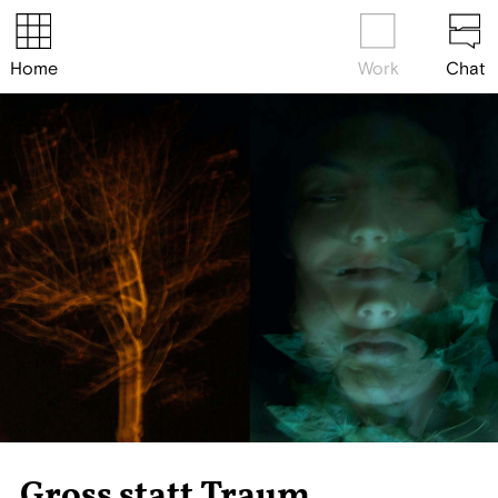
Home
Work
Chat
Gross statt Traum