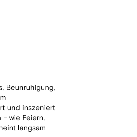
ss, Beunruhigung,
im
t und inszeniert
 – wie Feiern,
cheint langsam