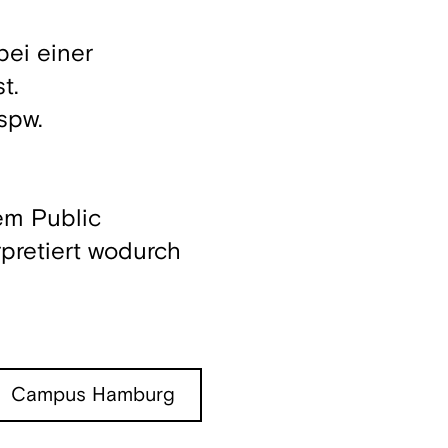
bei einer
t.
spw.
em Public
rpretiert wodurch
Campus Hamburg